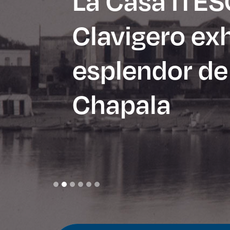
La Casa ITE
Clavigero exh
esplendor de
Enlac
Aspir
Chapala
Becas
Gradu
CRUC
Derec