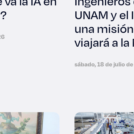
va la IA en
Ingenieros 
s?
UNAM y el 
una misión
26
viajará a l
sábado, 18 de julio d