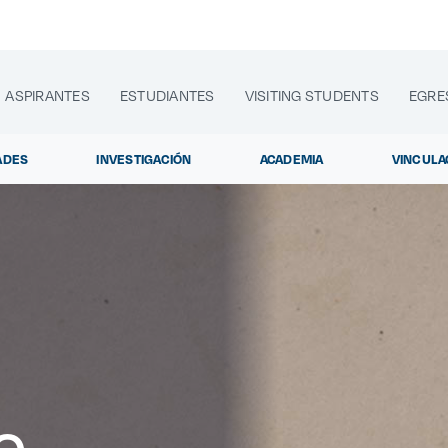
ASPIRANTES
ESTUDIANTES
VISITING STUDENTS
EGRE
ADES
INVESTIGACIÓN
ACADEMIA
VINCULA
lora sitios web, programas académicos, actividades y noti
Diplomados y
|