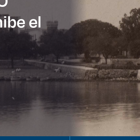
SO
ibe el
es de interés
Lo más buscado
antes
Carreras
Derecho
aciones
Prepa ITESO
E
Becas
ho
Sustentabilidad