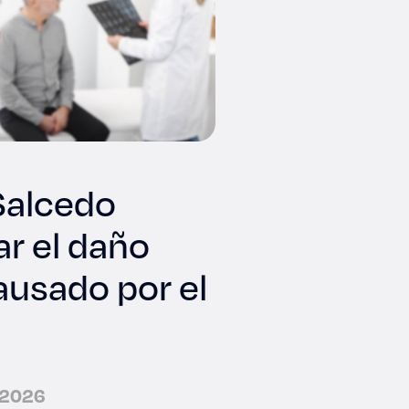
Salcedo
ar el daño
ausado por el
e 2026