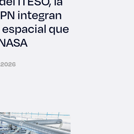
del ITESO, la
IPN integran
 espacial que
a NASA
e 2026