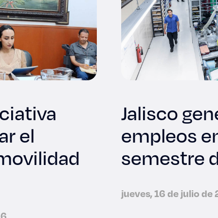
ciativa
Jalisco ge
ar el
empleos en
 movilidad
semestre 
jueves, 16 de julio de
26