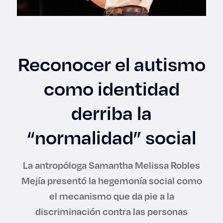
Enlaces de interés
Aspirantes
Reconocer el autismo
Becas
como identidad
Graduaciones
derriba la
CRUCE
“normalidad” social
Derecho
La antropóloga Samantha Melissa Robles
Lo más buscado
Mejía presentó la hegemonía social como
el mecanismo que da pie a la
Carreras
discriminación contra las personas