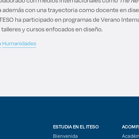
colaborado con medios internacionales como
The Ne
a además con una trayectoria como docente en dise
ITESO ha participado en programas de Verano Interna
 talleres y cursos enfocados en diseño.
a
Humanidades
ESTUDIA EN EL ITESO
ACOMP
Bienvenida
Académ