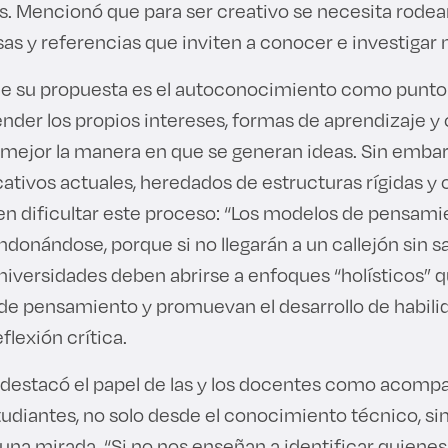
. Mencionó que para ser creativo se necesita rodea
sas y referencias que inviten a conocer e investigar
 de su propuesta es el autoconocimiento como punto 
der los propios intereses, formas de aprendizaje y
 mejor la manera en que se generan ideas. Sin embar
tivos actuales, heredados de estructuras rígidas y o
n dificultar este proceso: “Los modelos de pensamie
ndonándose, porque si no llegarán a un callejón sin sa
niversidades deben abrirse a enfoques “holísticos” 
 de pensamiento y promuevan el desarrollo de habil
flexión crítica.
 destacó el papel de las y los docentes como acompa
udiantes, no solo desde el conocimiento técnico, si
una mirada. “Si no nos enseñan a identificar quienes