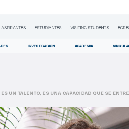
ASPIRANTES
ESTUDIANTES
VISITING STUDENTS
EGRE
ADES
INVESTIGACIÓN
ACADEMIA
VINCULA
lora sitios web, programas académicos, actividades y noti
 ES UN TALENTO, ES UNA CAPACIDAD QUE SE ENTR
Diplomados y Cur
|