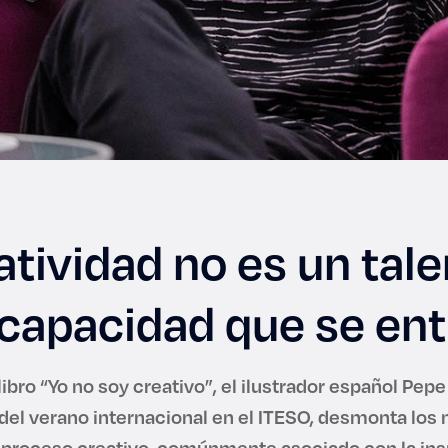
atividad no es un tale
capacidad que se en
libro “Yo no soy creativo”, el ilustrador español Pepe
del verano internacional en el ITESO, desmonta los
 proceso creativo, comúnmente asociado con la ins