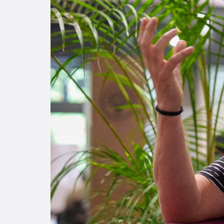
Enlac
Aspir
Becas
Gradu
CRUC
Derec