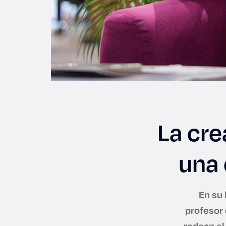
La cre
una 
En su 
profesor 
rodean el