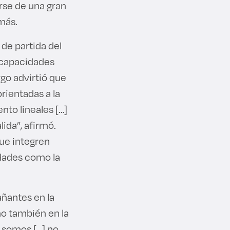
rse de una gran
 más.
de partida del
 capacidades
go advirtió que
rientadas a la
nto lineales […]
lida”, afirmó.
que integren
idades como la
ñantes en la
no también en la
 somos […] no