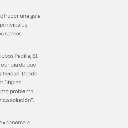
 ofrecer una guía
 principales
dos somos
obos Padilla, SJ,
 creencia de que
eatividad. Desde
múltiples
ismo problema.
ica solución”,
y exponerse a