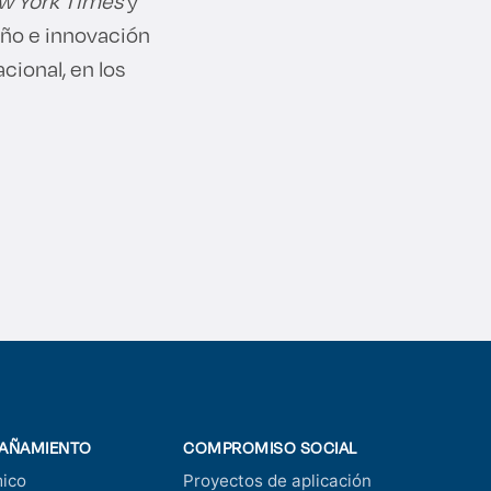
w York Times
y
ño e innovación
cional, en los
AÑAMIENTO
COMPROMISO SOCIAL
ico
Proyectos de aplicación