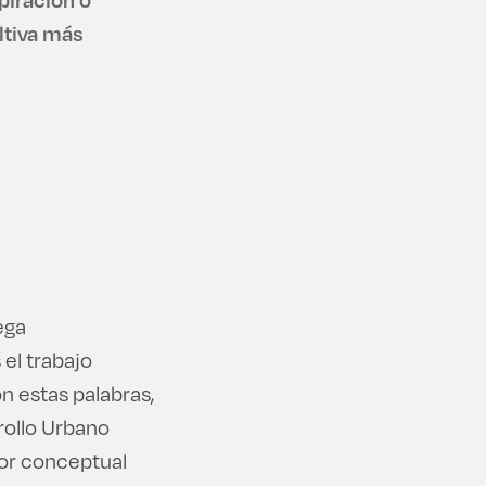
ltiva más
ega
el trabajo
n estas palabras,
rollo Urbano
ador conceptual