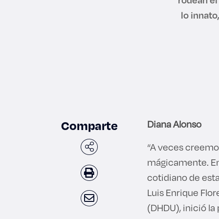
lo innat
Comparte
Diana Alonso
“A veces creemos 
mágicamente. En e
cotidiano de esta
Luis Enrique Flo
(DHDU), inició la