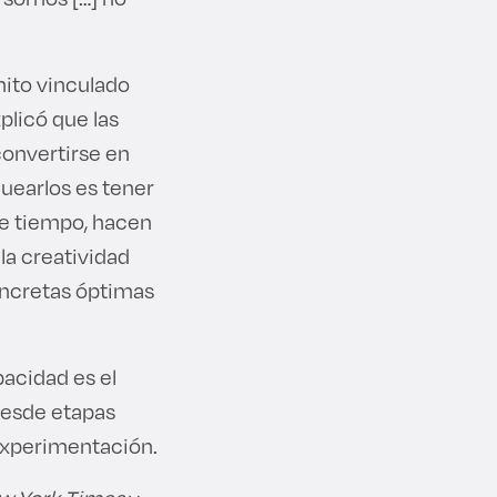
mito vinculado
plicó que las
convertirse en
uearlos es tener
se tiempo, hacen
la creatividad
oncretas óptimas
pacidad es el
 desde etapas
 experimentación.