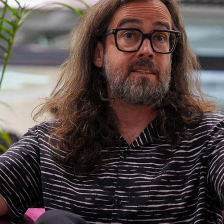
es de interés
Lo más buscado
antes
Carreras
Derecho
aciones
Prepa ITESO
E
Becas
ho
Sustentabilidad