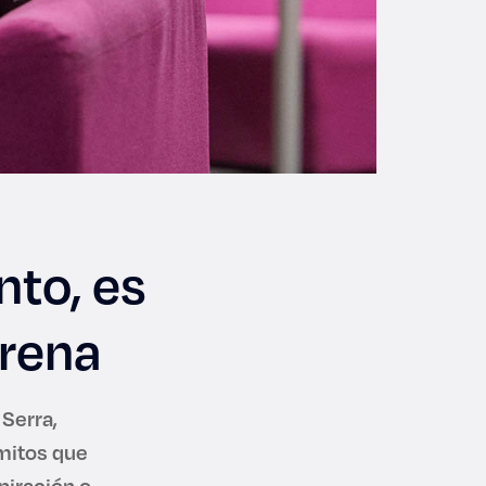
nto, es
trena
 Serra,
 mitos que
piración o