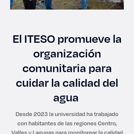
Enlaces de interés
Aspirantes
El ITESO promueve la
Becas
organización
Graduaciones
comunitaria para
CRUCE
cuidar la calidad del
Derecho
agua
Lo más buscado
Desde 2023 la universidad ha trabajado
con habitantes de las regiones Centro,
Carreras
Valles y Lagunas para monitorear la calidad