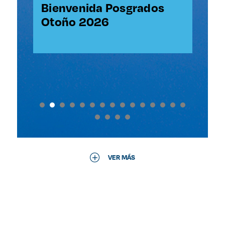
Poniente/Evento virtual
SJ
Bienvenida Posgrados
Mi
Otoño 2026
VER MÁS