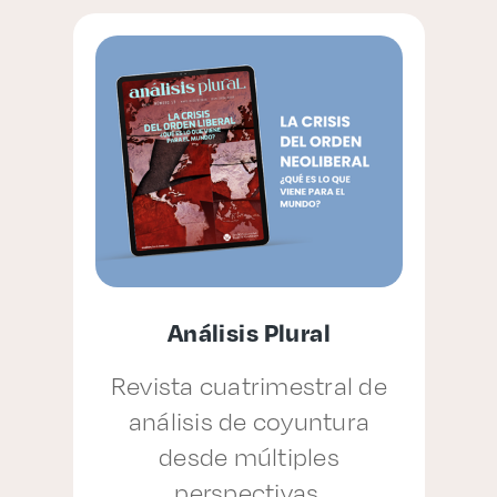
Análisis Plural
Revista cuatrimestral de
análisis de coyuntura
p
desde múltiples
perspectivas.
a