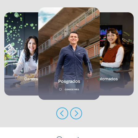
Enlaces de interés
Aspirantes
Becas
Graduaciones
CRUCE
Prepa
Carreras
Diplomados
Posgrados
Derecho
CONOCE MÁS
Lo más buscado
Carreras