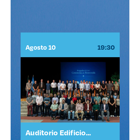
:30
Agosto 10
19:30
Ag
l
Auditorio Edificio
Au