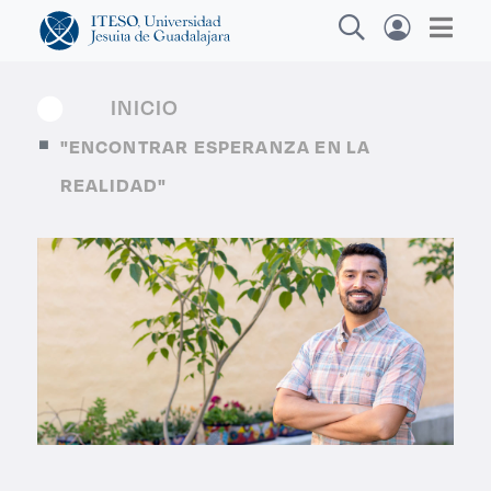
INICIO
"ENCONTRAR ESPERANZA EN LA
Explora sitios web, programas académicos,
REALIDAD"
actividades y noticias
Diplomados y Curs
|