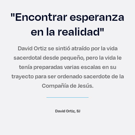
Enlaces de interés
"Encontrar esperanza
Aspirantes
en la realidad"
Becas
David Ortiz se sintió atraído por la vida
Graduaciones
sacerdotal desde pequeño, pero la vida le
tenía preparadas varias escalas en su
CRUCE
trayecto para ser ordenado sacerdote de la
Derecho
Compañía de Jesús.
Lo más buscado
David Ortiz, SJ
Carreras