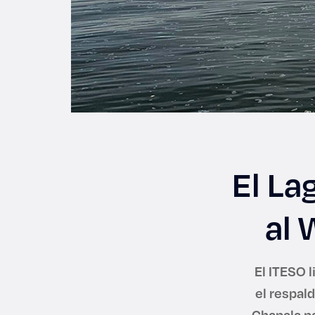
El La
al
El ITESO 
el respald
Chapala pa