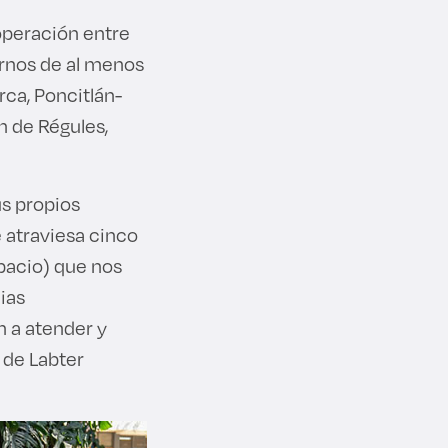
ooperación entre
iernos de al menos
rca, Poncitlán-
n de Régules,
us propios
 atraviesa cinco
spacio) que nos
ias
n a atender y
 de Labter
.