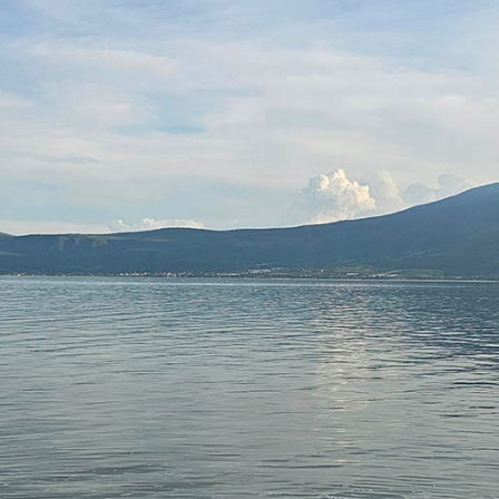
es de interés
Lo más buscado
antes
Carreras
Derecho
aciones
Prepa ITESO
E
Becas
ho
Sustentabilidad