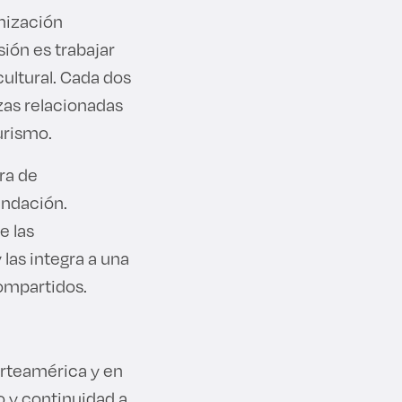
nización
ión es trabajar
ultural. Cada dos
zas relacionadas
turismo.
ra de
undación.
e las
las integra a una
compartidos.
orteamérica y en
o y continuidad a