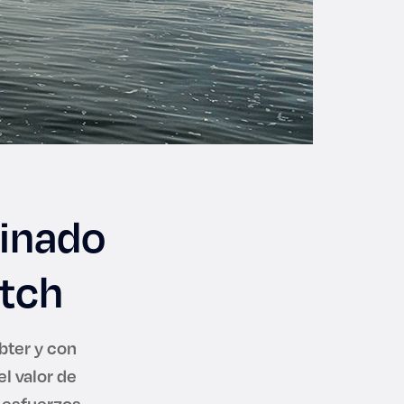
minado
tch
bter y con
el valor de
r esfuerzos