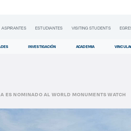
ASPIRANTES
ESTUDIANTES
VISITING STUDENTS
EGRE
ADES
INVESTIGACIÓN
ACADEMIA
VINCULA
lora sitios web, programas académicos, actividades y noti
ALA ES NOMINADO AL WORLD MONUMENTS WATCH
Egresados
|