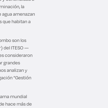
minación, la
 de agua amenazan
s que habitan a
iombo son los
r) del ITESO —
es consideraron
ar grandes
mos analizan y
igación "Gestión
grama mundial
sde hace más de