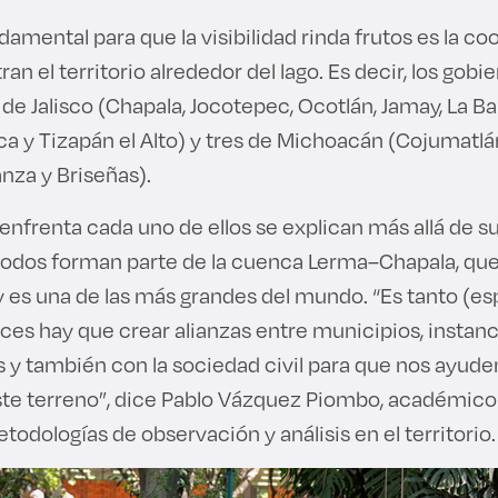
mental para que la visibilidad rinda frutos es la c
an el territorio alrededor del lago. Es decir, los gob
e Jalisco (Chapala, Jocotepec, Ocotlán, Jamay, La Ba
a y Tizapán el Alto) y tres de Michoacán (Cojumatlá
nza y Briseñas).
enfrenta cada uno de ellos se explican más allá de s
s todos forman parte de la cuenca Lerma–Chapala, que
y es una de las más grandes del mundo. “Es tanto (e
es hay que crear alianzas entre municipios, instanc
y también con la sociedad civil para que nos ayude
este terreno”, dice Pablo Vázquez Piombo, académico
todologías de observación y análisis en el territorio