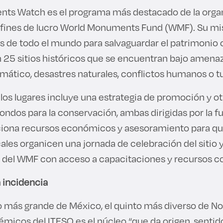
nts Watch es el programa más destacado de la orga
n fines de lucro World Monuments Fund (WMF). Su mis
de todo el mundo para salvaguardar el patrimonio c
 25 sitios históricos que se encuentran bajo amena
imático, desastres naturales, conflictos humanos o 
 los lugares incluye una estrategia de promoción y ot
ondos para la conservación, ambas dirigidas por la f
iona recursos económicos y asesoramiento para qu
es organicen una jornada de celebración del sitio y 
l del WMF con acceso a capacitaciones y recursos 
la incidencia
go más grande de México, el quinto más diverso de N
émicos del ITESO es el núcleo “que da origen, sentid