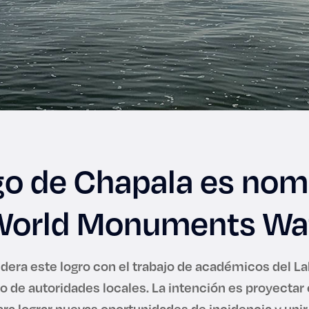
go de Chapala es no
 World Monuments Wa
lidera este logro con el trabajo de académicos del La
o de autoridades locales. La intención es proyectar 
ra lograr nuevas oportunidades de incidencia y uni