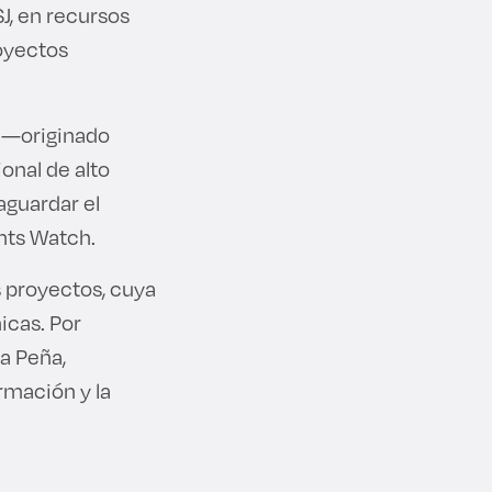
SJ, en recursos
royectos
o —originado
onal de alto
aguardar el
ents Watch.
s proyectos, cuya
icas. Por
a Peña,
rmación y la