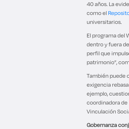
40 años. La eviden
como el
Reposito
universitarios.
El programa del 
dentro y fuera d
perfil que impuls
patrimonio”, co
También puede con
exigencia rebasa
ejemplo, cuestio
coordinadora de i
Vinculación Socia
Gobernanza con