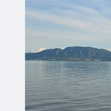
Enlac
Aspir
Becas
Gradu
CRUC
Derec