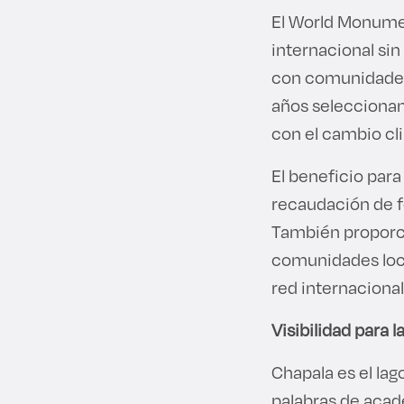
El World Monume
internacional si
con comunidades 
años seleccionan
con el cambio cl
El beneficio para
recaudación de f
También proporc
comunidades local
red internaciona
Visibilidad para 
Chapala es el la
palabras de acad