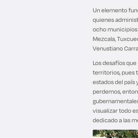
Un elemento funda
quienes administr
ocho municipios d
Mezcala, Tuxcuec
Venustiano Carra
Los desafíos que 
territorios, pue
estados del país 
perdemos, entonc
gubernamentales 
visualizar todo 
dedicado a las me